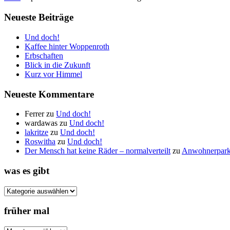
Neueste Beiträge
Und doch!
Kaffee hinter Woppenroth
Erbschaften
Blick in die Zukunft
Kurz vor Himmel
Neueste Kommentare
Ferrer
zu
Und doch!
wardawas
zu
Und doch!
lakritze
zu
Und doch!
Roswitha
zu
Und doch!
Der Mensch hat keine Räder – normalverteilt
zu
Anwohnerpar
was es gibt
was
es
gibt
früher mal