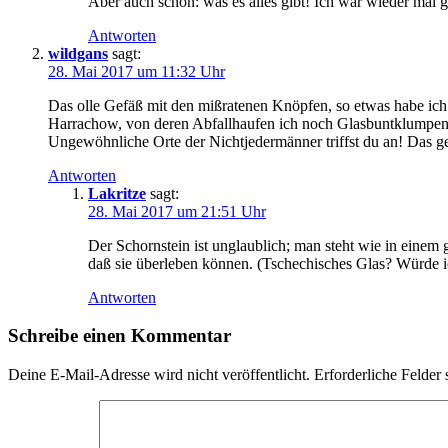
Aber auch schön: was es alles gibt! Ich war wieder mal g
Antworten
wildgans
sagt:
28. Mai 2017 um 11:32 Uhr
Das olle Gefäß mit den mißratenen Knöpfen, so etwas habe ich 
Harrachow, von deren Abfallhaufen ich noch Glasbuntklumpenar
Ungewöhnliche Orte der Nichtjedermänner triffst du an! Das gef
Antworten
Lakritze
sagt:
28. Mai 2017 um 21:51 Uhr
Der Schornstein ist unglaublich; man steht wie in einem
daß sie überleben können. (Tschechisches Glas? Würde i
Antworten
Schreibe einen Kommentar
Deine E-Mail-Adresse wird nicht veröffentlicht.
Erforderliche Felder 