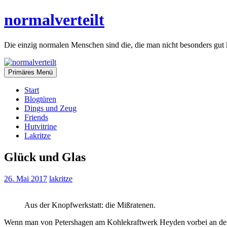
Zum
normalverteilt
Inhalt
springen
Die einzig normalen Menschen sind die, die man nicht besonders gut 
Primäres Menü
Start
Blogtüren
Dings und Zeug
Friends
Hutvitrine
Lakritze
Glück und Glas
26. Mai 2017
lakritze
Aus der Knopfwerkstatt: die Mißratenen.
Wenn man von Petershagen am Kohlekraftwerk Heyden vorbei an der W