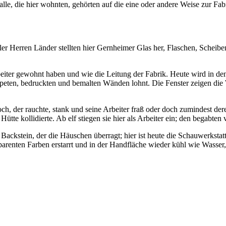
lle, die hier wohnten, gehörten auf die eine oder andere Weise zur Fab
ler Herren Länder stellten hier Gernheimer Glas her, Flaschen, Scheib
eiter gewohnt haben und wie die Leitung der Fabrik. Heute wird in de
peten, bedruckten und bemalten Wänden lohnt. Die Fenster zeigen die We
loch, der rauchte, stank und seine Arbeiter fraß oder doch zumindest
 Hütte kollidierte. Ab elf stiegen sie hier als Arbeiter ein; den begabt
s Backstein, der die Häuschen überragt; hier ist heute die Schauwerksta
parenten Farben erstarrt und in der Handfläche wieder kühl wie Wasser,