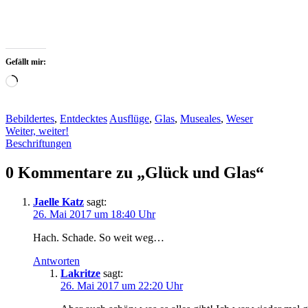
Gefällt mir:
Wird
geladen …
Bebildertes
,
Entdecktes
Ausflüge
,
Glas
,
Museales
,
Weser
Beitragsnavigation
Weiter, weiter!
Beschriftungen
0 Kommentare zu „
Glück und Glas
“
Jaelle Katz
sagt:
26. Mai 2017 um 18:40 Uhr
Hach. Schade. So weit weg…
Antworten
Lakritze
sagt:
26. Mai 2017 um 22:20 Uhr