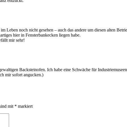
anz entzückt.
im Leben noch nicht gesehen – auch das andere um diesen alten Betrieb
tiges hier in Fensterbankecken liegen habe.
ällt mir sehr!
 gewaltigen Backsteinofen. Ich habe eine Schwäche für Industriemuseen
ch mir sofort angucken.)
sind mit
*
markiert