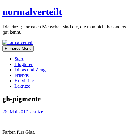
Zum
normalverteilt
Inhalt
springen
Die einzig normalen Menschen sind die, die man nicht besonders
gut kennt.
Primäres Menü
Start
Blogtüren
Dings und Zeug
Friends
Hutvitrine
Lakritze
gh-pigmente
26. Mai 2017
lakritze
Farben fürs Glas.