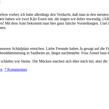
fern vorbei; ich habe allerdings den Verdacht, daß man in den meisten
haben wir zwei Kilo Essen mit, die tragen wir lieber inwendig. (Alle
egen! Mit dem Auto bekommt man hier ganz falsche Vorstellungen. Und üb
men.
nseren Schlafplatz erreichen. Liebe Freunde haben Ja gesagt auf die F
Abenddämmerung in Saulheim an, längst nachtmürbe. Frau Amsel baut 
schlafen wie Steine. Die Mücken machen sich über mich her, aber die w
rn
7 Kommentare