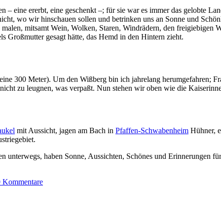
– eine ererbt, eine geschenkt –; für sie war es immer das gelobte La
cht, wo wir hinschauen sollen und betrinken uns an Sonne und Schönhe
es malen, mitsamt Wein, Wolken, Staren, Windrädern, den freigiebigen 
s Großmutter gesagt hätte, das Hemd in den Hintern zieht.
keine 300 Meter). Um den Wißberg bin ich jahrelang herumgefahren; Fr
 nicht zu leugnen, was verpaßt. Nun stehen wir oben wie die Kaiserinn
aukel
mit Aussicht, jagen am Bach in
Pfaffen-Schwabenheim
Hühner, e
striegebiet.
n unterwegs, haben Sonne, Aussichten, Schönes und Erinnerungen für
0 Kommentare