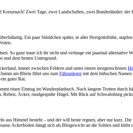
 Kreuznach! Zwei Tage, zwei Landschaften, zwei Bundesländer; der Her
rfallartig. Ein paar Stündchen später, in aller Herrgottsfrühe, stapfe
esten.
en. So ganz traue ich ihr nicht und verlange ein paarmal alternative Weg
tos und dem besten Untergrund.
s Ackerland, immer zwischen Feldern und unter einem morgenschönen
Hi
er Damm am Rhein führt uns zum
Fähranleger
mit dem hübschen Namen
 ein guter Rat.
kommt einen Eintrag im Wanderplanbuch. Nach langem Trotten durch häß
n. Reben, Äcker, rundgespülte Hügel. Mit Blick auf Schwabsburg pickn
eln aus Himmel besteht – und der will heute regnen, aber nur kurz. Di
 nasse Ackerboden hängt sich als Bleigewicht an die Sohlen und klebt