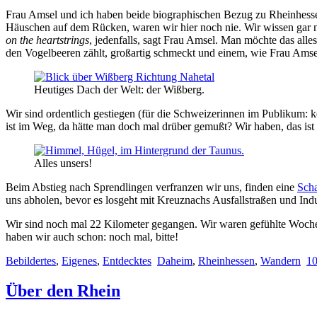
Frau Amsel und ich haben beide biographischen Bezug zu Rheinhessen 
Häuschen auf dem Rücken, waren wir hier noch nie. Wir wissen gar ni
on the heartstrings
, jedenfalls, sagt Frau Amsel. Man möchte das all
den Vogelbeeren zählt, großartig schmeckt und einem, wie Frau Amsel
Heutiges Dach der Welt: der Wißberg.
Wir sind ordentlich gestiegen (für die Schweizerinnen im Publikum: 
ist im Weg, da hätte man doch mal drüber gemußt? Wir haben, das ist
Alles unsers!
Beim Abstieg nach Sprendlingen verfranzen wir uns, finden eine
Sch
uns abholen, bevor es losgeht mit Kreuznachs Ausfallstraßen und Indu
Wir sind noch mal 22 Kilometer gegangen. Wir waren gefühlte Woche
haben wir auch schon: noch mal, bitte!
Bebildertes
,
Eigenes
,
Entdecktes
Daheim
,
Rheinhessen
,
Wandern
1
Über den Rhein