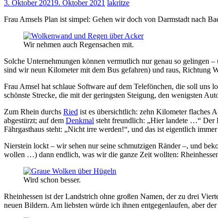
3. Oktober 2021
9. Oktober 2021
lakritze
Frau Amsels Plan ist simpel: Gehen wir doch von Darmstadt nach Bad
Wir nehmen auch Regensachen mit.
Solche Unternehmungen können vermutlich nur genau so gelingen – übe
sind wir neun Kilometer mit dem Bus gefahren) und raus, Richtung W
Frau Amsel hat schlaue Software auf dem Telefönchen, die soll uns lots
schönste Strecke, die mit der geringsten Steigung, den wenigsten Au
Zum Rhein durchs
Ried
ist es übersichtlich: zehn Kilometer flache
abgestürzt; auf dem
Denkmal
steht freundlich: „Hier landete …“ D
Fährgasthaus steht: „Nicht irre werden!“, und das ist eigentlich immer
Nierstein lockt – wir sehen nur seine schmutzigen Ränder –, und be
wollen …) dann endlich, was wir die ganze Zeit wollten: Rheinhesse
Wird schon besser.
Rheinhessen ist der Landstrich ohne großen Namen, der zu drei Viert
neuen Bildern. Am liebsten würde ich ihnen entgegenlaufen, aber der