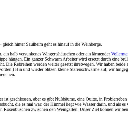
 gleich hinter Saulheim geht es hinauf in die Weinberge.
, ein halb versunkenes Wingertshäuschen oder ein lärmender
Vollernte
rippe hängen. Ein ganzer Schwarm Arbeiter wird ersetzt durch eine brül
t. Die Rebreihen werden weiter gesetzt ihretwegen. Wir haben beide als
 worden.) Hin und wieder blitzen kleine Starenschwärme auf; wir hinge
heuchen.
r ist geschlossen, aber es gibt Nußbäume, eine Quitte, in Probierrebe
esbucht, die es mal war; der Himmel liegt wie Wasser darin, und als 
den Rosenbüschen zwischen den Weingärten. Unser Ziel können wir bei