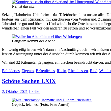
Na, ist das nix!
Selzen, Hahnheim, Udenheim – das Telefönchen lotst uns an allen Dör
bestens aus dem Rucksack, mit Zuschüssen vom Wegesrand. Zusammen 
Jahr sind sie gut und überall.) Und wie dicht die Orte beisammen li
wunderbar, einen Fuß vor den anderen zu setzen und so voranzukom
Langsam kommt der Abend.
Ein wenig eilig haben wir’s dann am Nachmittag doch – wir müssen u
letzten Anstrengung unter der Autobahn durch kommen wir mit der 
Wir sind 32 Kilometer gegangen, ein bißchen beeindruckt davon, und 
Bebildertes
,
Eigenes
,
Erfreuliches
Rhein
,
Rheinhessen
,
Ried
,
Wande
Schöne Sachen LXIX
2. Oktober 2021
lakritze
Gepäck, leichtes. (Foto: Frau Amsel)