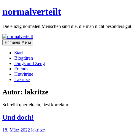
Zum
normalverteilt
Inhalt
springen
Die einzig normalen Menschen sind die, die man nicht besonders gut 
Primäres Menü
Start
Blogtüren
Dings und Zeug
Friends
Hutvitrine
Lakritze
Autor:
lakritze
Schreibt querfeldein, liest korrektur.
Und doch!
18. März 2022
lakritze