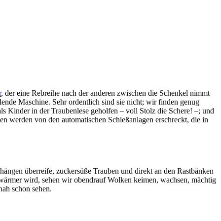
r
, der eine Rebreihe nach der anderen zwischen die Schenkel nimmt
lende Maschine. Sehr ordentlich sind sie nicht; wir finden genug
 Kinder in der Traubenlese geholfen – voll Stolz die Schere! –; und
gen werden von den automatischen Schießanlagen erschreckt, die in
n hängen überreife, zuckersüße Trauben und direkt an den Rastbänken
es wärmer wird, sehen wir obendrauf Wolken keimen, wachsen, mächtig
nah schon sehen.