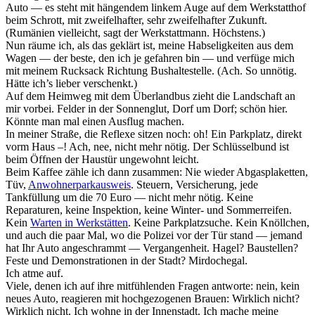
Auto — es steht mit hängendem linkem Auge auf dem Werkstatthof
beim Schrott, mit zweifelhafter, sehr zweifelhafter Zukunft.
(Rumänien vielleicht, sagt der Werkstattmann. Höchstens.)
Nun räume ich, als das geklärt ist, meine Habseligkeiten aus dem
Wagen — der beste, den ich je gefahren bin — und verfüge mich
mit meinem Rucksack Richtung Bushaltestelle. (Ach. So unnötig.
Hätte ich’s lieber verschenkt.)
Auf dem
Heimweg mit dem Überlandbus zieht die Landschaft an
mir vorbei. Felder in der Sonnenglut, Dorf um Dorf; schön hier.
Könnte man mal einen Ausflug machen.
In meiner Straße, die Reflexe sitzen noch: oh! Ein Parkplatz, direkt
vorm Haus –! Ach, nee, nicht mehr nötig. Der Schlüsselbund ist
beim Öffnen der Haustür ungewohnt leicht.
Beim Kaffee zähle ich dann zusammen: Nie wieder Abgasplaketten,
Tüv,
Anwohnerparkausweis
. Steuern, Versicherung, jede
Tankfüllung um die 70 Euro — nicht mehr nötig. Keine
Reparaturen, keine Inspektion, keine Winter- und Sommerreifen.
Kein
Warten in Werkstätten
. Keine Parkplatzsuche. Kein Knöllchen,
und auch die paar Mal, wo die Polizei vor der Tür stand — jemand
hat Ihr Auto angeschrammt — Vergangenheit. Hagel? Baustellen?
Feste und Demonstrationen in der Stadt? Mirdochegal.
Ich atme auf.
Viele, denen ich auf ihre mitfühlenden Fragen antworte: nein, kein
neues Auto, reagieren mit hochgezogenen Brauen: Wirklich nicht?
Wirklich nicht. Ich wohne in der Innenstadt. Ich mache meine