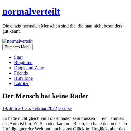
Zum
normalverteilt
Inhalt
springen
Die einzig normalen Menschen sind die, die man nicht besonders
gut kennt.
Primäres Menü
Start
Blogtüren
Dings und Zeug
Friends
Hutvitrine
Lakritze
Der Mensch hat keine Räder
19. Juni 2013
5. Februar 2022
lakritze
Es hätte nicht gleich ein Totalschaden sein müssen — ein Jammer:
das Auto ist hin. Zu Schaden kam nur Blech, ich hatte den nettesten
Unfallgegner der Welt und auch sonst Glück im Unglück, aber das