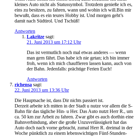
kleines Auto nicht als Statussymbol. Trotzdem genieße ich es,
eins zu besitzen, zu fahren, wann und wohin ich will.Bin mir
bewußt, dass es ein teures Hobby ist. Und morgen geht’s
damit nach Südtirol. Und Tschüß!
Antworten
Lakritze
sagt:
21. Juni 2013 um 17:12 Uhr
Das ist vermutlich noch mal etwas anderes — wenn
man gern fährt. Das habe ich nie getan; ich bin immer
froh, wenn ich mich chauffieren lassen kann, auch von
der Bahn. Jedenfalls: prächtige Ferien Euch!
Antworten
richensa
sagt:
22. Juni 2013 um 13:36 Uhr
Die Hauptsache ist, dass Dir nichts passiert ist.
Derzeit arbeite ich mitten in der Stadt u nutze vor allem die S-
Bahn für das tägliche Hin- u Her. Das Auto nutzt Herr R., um
ca. 50 km zur Arbeit zu fahren. Zwar gibt es auch dorthin eine
Bahnverbindung, aber die große Unzuverlässigkeit hat das
Auto doch nach vorne gebracht, zumal Herr R. dreimal in der
Woche pünktlich zu einem lebenswichtigen Fünf-Stunden-