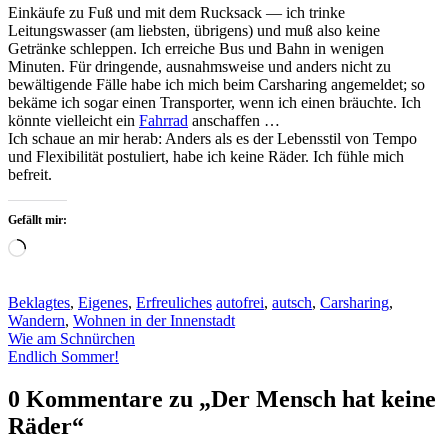
Einkäufe zu Fuß und mit dem Rucksack — ich trinke
Leitungswasser (am liebsten, übrigens) und muß also keine
Getränke schleppen. Ich erreiche Bus und Bahn in wenigen
Minuten. Für dringende, ausnahmsweise und anders nicht zu
bewältigende Fälle habe ich mich beim Carsharing angemeldet; so
bekäme ich sogar einen Transporter, wenn ich einen bräuchte. Ich
könnte vielleicht ein
Fahrrad
anschaffen …
Ich schaue an mir herab: Anders als es der Lebensstil von Tempo
und Flexibilität postuliert, habe ich keine Räder. Ich fühle mich
befreit.
Gefällt mir:
Wird
geladen …
Beklagtes
,
Eigenes
,
Erfreuliches
autofrei
,
autsch
,
Carsharing
,
Wandern
,
Wohnen in der Innenstadt
Beitragsnavigation
Wie am Schnürchen
Endlich Sommer!
0 Kommentare zu „
Der Mensch hat keine
Räder
“