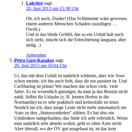
Lakritze
sagt:
20. Juni 2013 um 15:38 Uhr
Oh, ich auch. Danke! (Das Schlimmste wäre gewesen,
einem anderen Menschen Schaden zuzufügen …
Oweh.)
Und in das blöde Gefühl, das so ein Unfall halt nach
sich zieht, mischt sich die Erleichterung langsam, aber
stetig. .)
Antworten
Petra Gust-Kazakos
sagt:
20. Juni 2013 um 16:04 Uhr
Ui, das mit dem Unfall ist natürlich schlimm, aber wie Soso
schon meinte, ich bin auch froh, dass dir nix passiert ist. Und
CarSharing ist prima! Wir machen das schon viele, viele
Jahre. Es ist wesentlich günstiger, da man ja das Benzin nicht
zahlt. Selbst für Urlaube (z. B. letzten Herbst in die
Normandie) ist es sehr praktisch und keinesfalls zu teuer.
Neulich las ich, dass junge Leute nicht mehr automatisch ein
Auto zu den „Statussymbolen“ zählen. Es hat also ein
Umdenken stattgefunden, das finde ich sehr erfreulich. Wenn
man natürlich sehr abseits wohnt, geht es ohne Auto nicht.
Aber überall, wo der ÖV gut ausgebaut ist, ist das kein