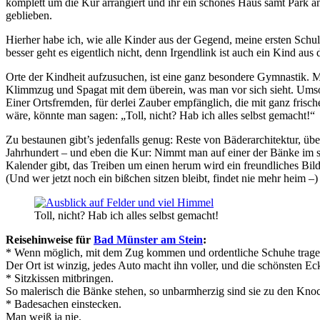
komplett um die Kur arrangiert und ihr ein schönes Haus samt Park 
geblieben.
Hierher habe ich, wie alle Kinder aus der Gegend, meine ersten Schula
besser geht es eigentlich nicht, denn Irgendlink ist auch ein Kind au
Orte der Kindheit aufzusuchen, ist eine ganz besondere Gymnastik. M
Klimmzug und Spagat mit dem überein, was man vor sich sieht. Umso
Einer Ortsfremden, für derlei Zauber empfänglich, die mit ganz fris
wäre, könnte man sagen: „Toll, nicht? Hab ich alles selbst gemacht!“
Zu bestaunen gibt’s jedenfalls genug: Reste von Bäderarchitektur, 
Jahrhundert – und eben die Kur: Nimmt man auf einer der Bänke im sch
Kalender gibt, das Treiben um einen herum wird ein freundliches Bi
(Und wer jetzt noch ein bißchen sitzen bleibt, findet nie mehr heim –)
Toll, nicht? Hab ich alles selbst gemacht!
Reisehinweise für
Bad Münster am Stein
:
* Wenn möglich, mit dem Zug kommen und ordentliche Schuhe trage
Der Ort ist winzig, jedes Auto macht ihn voller, und die schönsten Ec
* Sitzkissen mitbringen.
So malerisch die Bänke stehen, so unbarmherzig sind sie zu den Kno
* Badesachen einstecken.
Man weiß ja nie.