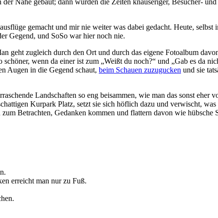
an der Nahe gebaut; dann wurden die Zeiten knauseriger, Besucher- un
usflüge gemacht und mir nie weiter was dabei gedacht. Heute, selbst im 
s der Gegend, und SoSo war hier noch nie.
an geht zugleich durch den Ort und durch das eigene Fotoalbum davon 
 schöner, wenn da einer ist zum „Weißt du noch?“ und „Gab es da ni
chen Augen in die Gegend schaut,
beim Schauen zuzugucken
und sie tat
überraschende Landschaften so eng beisammen, wie man das sonst eher 
attigen Kurpark Platz, setzt sie sich höflich dazu und verwischt, was 
ld zum Betrachten, Gedanken kommen und flattern davon wie hübsche S
n.
ken erreicht man nur zu Fuß.
chen.