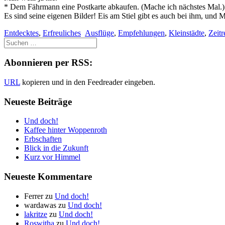
* Dem Fährmann eine Postkarte abkaufen. (Mache ich nächstes Mal.)
Es sind seine eigenen Bilder! Eis am Stiel gibt es auch bei ihm, und 
Entdecktes
,
Erfreuliches
Ausflüge
,
Empfehlungen
,
Kleinstädte
,
Zeitr
Abonnieren per RSS:
URL
kopieren und in den Feedreader eingeben.
Neueste Beiträge
Und doch!
Kaffee hinter Woppenroth
Erbschaften
Blick in die Zukunft
Kurz vor Himmel
Neueste Kommentare
Ferrer
zu
Und doch!
wardawas
zu
Und doch!
lakritze
zu
Und doch!
Roswitha
zu
Und doch!