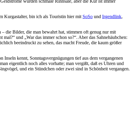
d Geldströme wurden schmale Rinnsale, aber die Kur ist immer
Kurgastalter, bin ich als Touristin hier mit
SoSo
und
Irgendlink
,
– die Bilder, die man bewahrt hat, stimmen oft genug nur mit
cht mal?“ und „War das immer schon so?“. Aber das Sahnehäubchen:
sächlich beeindruckt zu sehen, das macht Freude, die kaum größer
von Inseln kennt, Sonntagsvergnügungen tief aus dem vergangenen
man eigentlich noch alles vorhatte; man vergißt, daß es Uhren und
ingvögel, und ein Stündchen oder zwei sind in Schönheit vergangen.