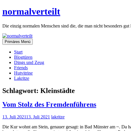
Zum
normalverteilt
Inhalt
springen
Die einzig normalen Menschen sind die, die man nicht besonders gut 
Primäres Menü
Start
Blogtüren
Dings und Zeug
Friends
Hutvitrine
Lakritze
Schlagwort:
Kleinstädte
Vom Stolz des Fremdenführens
13. Juli 2021
13. Juli 2021
lakritze
Die Kur wohnt am Stein, genauer gesagt: in Bad Münster am ~. Da hat 