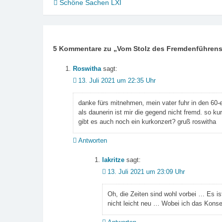
Beitragsnavigation
Schöne Sachen LXI
5 Kommentare zu „
Vom Stolz des Fremdenführen
Roswitha
sagt:
13. Juli 2021 um 22:35 Uhr
danke fürs mitnehmen, mein vater fuhr in den 60-e
als daunerin ist mir die gegend nicht fremd. so k
gibt es auch noch ein kurkonzert? gruß roswitha
Antworten
lakritze
sagt:
13. Juli 2021 um 23:09 Uhr
Oh, die Zeiten sind wohl vorbei … Es is
nicht leicht neu … Wobei ich das Konse