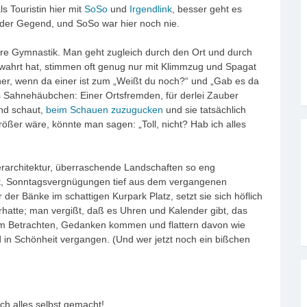
ls Touristin hier mit
SoSo
und
Irgendlink
, besser geht es
us der Gegend, und SoSo war hier noch nie.
ere Gymnastik. Man geht zugleich durch den Ort und durch
ewahrt hat, stimmen oft genug nur mit Klimmzug und Spagat
er, wenn da einer ist zum „Weißt du noch?“ und „Gab es da
s Sahnehäubchen: Einer Ortsfremden, für derlei Zauber
end schaut,
beim Schauen zuzugucken
und sie tatsächlich
ßer wäre, könnte man sagen: „Toll, nicht? Hab ich alles
erarchitektur, überraschende Landschaften so eng
t, Sonntagsvergnügungen tief aus dem vergangenen
er Bänke im schattigen Kurpark Platz, setzt sie sich höflich
rhatte; man vergißt, daß es Uhren und Kalender gibt, das
zum Betrachten, Gedanken kommen und flattern davon wie
 in Schönheit vergangen. (Und wer jetzt noch ein bißchen
ich alles selbst gemacht!