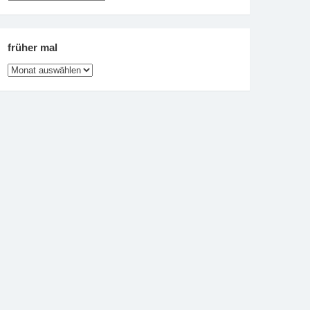
es
gibt
früher mal
früher
mal