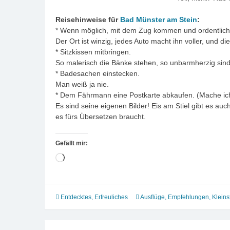
Reisehinweise für
Bad Münster am Stein
:
* Wenn möglich, mit dem Zug kommen und ordentlich
Der Ort ist winzig, jedes Auto macht ihn voller, und 
* Sitzkissen mitbringen.
So malerisch die Bänke stehen, so unbarmherzig sin
* Badesachen einstecken.
Man weiß ja nie.
* Dem Fährmann eine Postkarte abkaufen. (Mache ich
Es sind seine eigenen Bilder! Eis am Stiel gibt es au
es fürs Übersetzen braucht.
Gefällt mir:
Wird
geladen …
Entdecktes
,
Erfreuliches
Ausflüge
,
Empfehlungen
,
Kleins