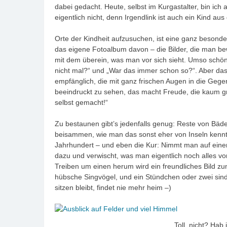
dabei gedacht. Heute, selbst im Kurgastalter, bin ich a
eigentlich nicht, denn Irgendlink ist auch ein Kind a
Orte der Kindheit aufzusuchen, ist eine ganz besond
das eigene Fotoalbum davon – die Bilder, die man b
mit dem überein, was man vor sich sieht. Umso schön
nicht mal?“ und „War das immer schon so?“. Aber da
empfänglich, die mit ganz frischen Augen in die Geg
beeindruckt zu sehen, das macht Freude, die kaum grö
selbst gemacht!“
Zu bestaunen gibt’s jedenfalls genug: Reste von Bäd
beisammen, wie man das sonst eher von Inseln kenn
Jahrhundert – und eben die Kur: Nimmt man auf einer d
dazu und verwischt, was man eigentlich noch alles vo
Treiben um einen herum wird ein freundliches Bild 
hübsche Singvögel, und ein Stündchen oder zwei sind
sitzen bleibt, findet nie mehr heim –)
Toll, nicht? Hab 