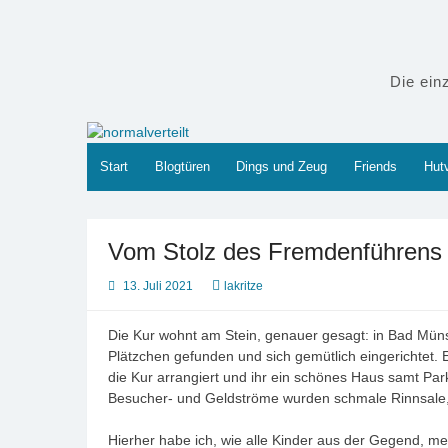
Zum
Inhalt
springen
Die ein
Start
Blogtüren
Dings und Zeug
Friends
Hutv
Vom Stolz des Fremdenführens
13. Juli 2021
lakritze
Die Kur wohnt am Stein, genauer gesagt: in Bad Münst
Plätzchen gefunden und sich gemütlich eingerichtet. 
die Kur arrangiert und ihr ein schönes Haus samt Pa
Besucher- und Geldströme wurden schmale Rinnsale, 
Hierher habe ich, wie alle Kinder aus der Gegend, m