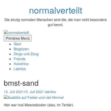
Zum
normalverteilt
Inhalt
springen
Die einzig normalen Menschen sind die, die man nicht besonders
gut kennt.
Primäres Menü
Start
Blogtüren
Dings und Zeug
Friends
Hutvitrine
Lakritze
bmst-sand
13. Juli 2021
13. Juli 2021
lakritze
Hier war mal Meeresboden (also, im Tertiär).