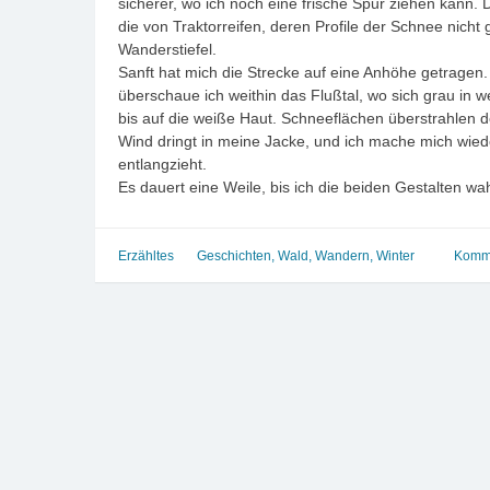
sicherer, wo ich noch eine frische Spur ziehen kann. 
die von Traktorreifen, deren Profile der Schnee nich
Wanderstiefel.
Sanft hat mich die Strecke auf eine Anhöhe getragen
überschaue ich weithin das Flußtal, wo sich grau in 
bis auf die weiße Haut. Schneeflächen überstrahlen d
Wind dringt in meine Jacke, und ich mache mich wied
entlangzieht.
Es dauert eine Weile, bis ich die beiden Gestalten w
Erzähltes
Geschichten
,
Wald
,
Wandern
,
Winter
Komme