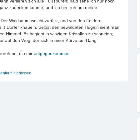
Dann verlieren sich alle Fußspuren; bald sehe ich nur noch
t ganz zudecken konnte, und ich bin froh um meine
. Der Waldsaum weicht zurück, und von den Feldern
weiß Dörfer knäueln. Selbst den bewaldeten Hügeln sieht man
en Himmel. Es beginnt in winzigen Kristallen zu schneien;
er auf den Weg, der sich in einer Kurve am Hang
ahrnehme, die mir
entgegenkommen …
ntar hinterlassen