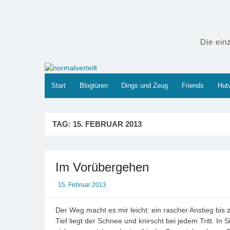
Zum
Inhalt
springen
Die ein
Start
Blogtüren
Dings und Zeug
Friends
Hutv
TAG:
15. FEBRUAR 2013
Im Vorübergehen
15. Februar 2013
Der Weg macht es mir leicht: ein rascher Anstieg bi
Tief liegt der Schnee und knirscht bei jedem Tritt. In 