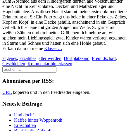
Zum Abschied aus dem Kindergarten durften alle Vorschulkinder
eine Nacht im Zelt schlafen. Decken und Matratzenlager und
Hagebuttentee. Aus dieser Nacht stammt meine erste dokumentierte
Erinnerung an S.: Ein Foto zeigt uns beide in einer Ecke des Zeltes,
Kopf an Kopf, in eine Decke gehüllt, anscheinend in ein Gespräch
vertieft. Ich schaue mit großen Augen ins Weite, S. grinst mit
weißen Zähnen und drei netten Grübchen. Ich nehme an, wir
spielten mein Lieblingsspiel: zwei Kinder wären verloren gegangen
in Sturm und Schnee und hätten sich eine Höhle gebaut.
Er kam dann in meine
Klasse …
Eigenes
,
Erzähltes
älter werden
,
Dorfplatzkind
,
Freundschaft
,
Geschichten
Kommentar hinterlassen
Abonnieren per RSS:
URL
kopieren und in den Feedreader eingeben.
Neueste Beiträge
Und doch!
Kaffee hinter Woppenroth
Erbschaften
Blick in die Zukunft