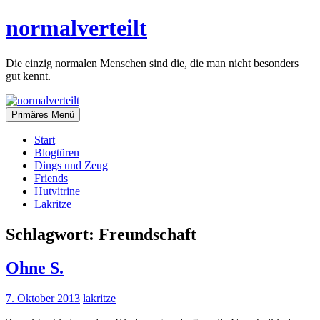
Zum
normalverteilt
Inhalt
springen
Die einzig normalen Menschen sind die, die man nicht besonders
gut kennt.
Primäres Menü
Start
Blogtüren
Dings und Zeug
Friends
Hutvitrine
Lakritze
Schlagwort:
Freundschaft
Ohne S.
7. Oktober 2013
lakritze