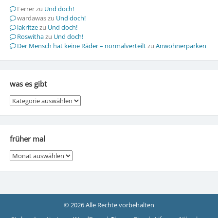
Ferrer
zu
Und doch!
wardawas
zu
Und doch!
lakritze
zu
Und doch!
Roswitha
zu
Und doch!
Der Mensch hat keine Räder – normalverteilt
zu
Anwohnerparken
was es gibt
was
es
gibt
früher mal
früher
mal
© 2026 Alle Rechte vorbehalten