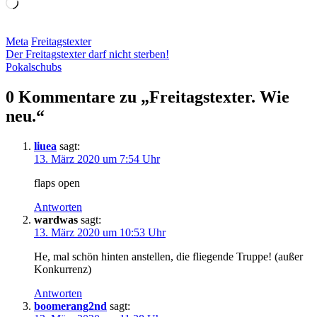
Wird
geladen …
Meta
Freitagstexter
Beitragsnavigation
Der Freitagstexter darf nicht sterben!
Pokalschubs
0 Kommentare zu „
Freitagstexter. Wie
neu.
“
liuea
sagt:
13. März 2020 um 7:54 Uhr
flaps open
Antworten
wardwas
sagt:
13. März 2020 um 10:53 Uhr
He, mal schön hinten anstellen, die fliegende Truppe! (außer
Konkurrenz)
Antworten
boomerang2nd
sagt: