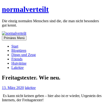
Zum
normalverteilt
Inhalt
springen
Die einzig normalen Menschen sind die, die man nicht besonders
gut kennt.
Primäres Menü
Start
Blogtüren
Dings und Zeug
Friends
Hutvitrine
Lakritze
Freitagstexter. Wie neu.
13. März 2020
lakritze
Es kann nicht keinen geben – hier also ist er wieder, Urgestein des
Internets, der Freitagstexter!