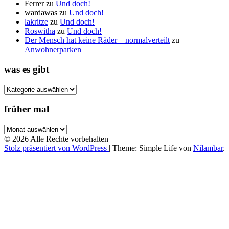
Ferrer
zu
Und doch!
wardawas
zu
Und doch!
lakritze
zu
Und doch!
Roswitha
zu
Und doch!
Der Mensch hat keine Räder – normalverteilt
zu
Anwohnerparken
was es gibt
was
es
gibt
früher mal
früher
mal
© 2026 Alle Rechte vorbehalten
Stolz präsentiert von WordPress
|
Theme: Simple Life von
Nilambar
.
Nach
oben