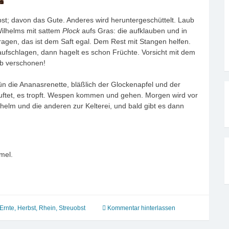
elbst; davon das Gute. Anderes wird heruntergeschüttelt. Laub
Wilhelms mit sattem
Plock
aufs Gras: die aufklauben und in
gen, das ist dem Saft egal. Dem Rest mit Stangen helfen.
raufschlagen, dann hagelt es schon Früchte. Vorsicht mit dem
ub verschonen!
n die Ananasrenette, bläßlich der Glockenapfel und der
duftet, es tropft. Wespen kommen und gehen. Morgen wird vor
helm und die anderen zur Kelterei, und bald gibt es dann
mel.
Ernte
,
Herbst
,
Rhein
,
Streuobst
Kommentar hinterlassen