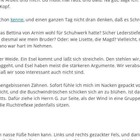
 Kopf.
schon
kenne
, und einen ganzen Tag nicht dran denken, daß es Schr
s Bettina von Arnim wohl für Schuhwerk hatte? Sicher Lederstiefel, 
smal wie mein Bruder? Oder: wie Lisette, die Magd? Vielleicht, m
tano war hart im Nehmen.
 Weide. Ein Esel kommt und läßt sich streicheln. Den stehlen wir, 
anggeht, und Esel haben meist die stärkeren Argumente. Wir verab
 daß wir sooo interessant auch nicht sind.
gebissenen Zähnen. Sofort fühle ich mich im Nacken gepackt vom 
 licht, und die Buschwindröschen schicken sich an zu blühen. Ist d
tts. Dafür ziehe ich Herrn G. zur Seite, als der Wind in eine Gru
e Fluchtreflexe jedenfalls sitzen.
nasse Füße holen kann. Links und rechts gezackter Fels, und darin