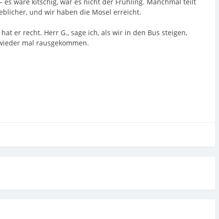
— es wäre kitschig, wär es nicht der Frühling. Manchmal teilt
eblicher, und wir haben die Mosel erreicht.
at er recht. Herr G., sage ich, als wir in den Bus steigen,
ch wieder mal rausgekommen.