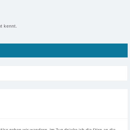
t kennt.
 Also gehen wir wandern. Im Zug drücke ich die Stirn an die