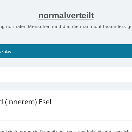
normalverteilt
zig normalen Menschen sind die, die man nicht besonders gu
akritze
d (innerem) Esel
ine Arbeit und mich. Du mußt mal raus, und bald. Na gut, sage ich.