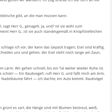
eibtische gibt, an die man müssen kann.
sagt Herr G., genagelt. Ja, und? Ist sie wohl zum
eint Herr G., ist sie auch standesgemäß in Knöpfstiefelchen
schlage ich vor, der kann das Gepäck tragen; Esel sind kräftig.
schieden uns und gehen; der Esel steht noch lange am Zaun,
Lärm. Wir gehen schnell, bis ein Tal weiter wieder Ruhe ist.
as schön! — Ein Raubvogel!, ruft Herr G. und faßt mich am Arm,
ppe Nadelbäume fährt — ich dachte, ein Auto kommt. Raubvögel
 grünt es zart, die Hänge sind mit Blumen bestreut, weiß,