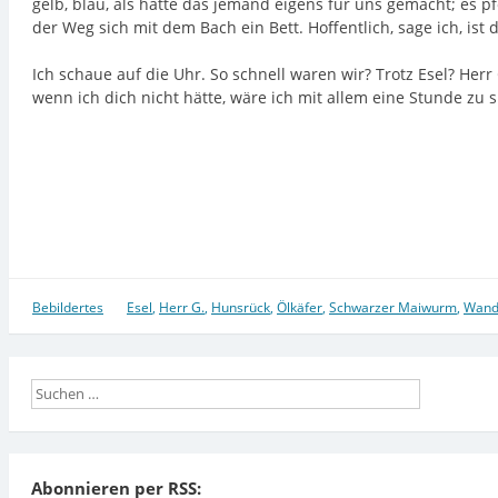
gelb, blau, als hätte das jemand eigens für uns gemacht; es pf
der Weg sich mit dem Bach ein Bett. Hoffentlich, sage ich, ist
Ich schaue auf die Uhr. So schnell waren wir? Trotz Esel? Herr G
wenn ich dich nicht hätte, wäre ich mit allem eine Stunde zu
Bebildertes
Esel
,
Herr G.
,
Hunsrück
,
Ölkäfer
,
Schwarzer Maiwurm
,
Wand
Abonnieren per RSS: