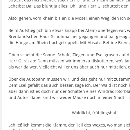
Scheibe: Da! Das blüht ja alles! Oh!, und Herr G. schüttelt den
Also: gehen, vom Rhein bis an die Mosel, einen Weg, den ich 
Beim Aufstieg (ich bin etwas knapp bei Atem) überlegen wir, wa
Brentano’schen Haus-Schuhmacher gegangen und hat gesagt: die
die Hänge am Rhein hochgetrippelt. Mit Absatz. Bettine Bren
Oben scheint die Sonne. Schafe, Ziegen und Esel grasen auf der
Herr G. rät ab: Dann müssen wir immerzu diskutieren, wo’s l
als wär da wer. Vielleicht will er uns aber auch nur mitteilen,
Über die Autobahn müssen wir, und das geht nur mit zusammen
Dem Esel gefällt das auch besser, sage ich. Der Wald ist noch
aber dann ist es doch nur der Schatten eines Windradrotorbla
und Autos, dabei sind wir weder Mäuse noch in einer Stadt – di
Waldlicht, frühlingshaft.
Schließlich kommt die Klamm, der Teil des Weges, wo man sich 