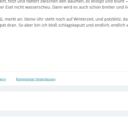
eift, flitzt und flattert zwischen den Bäumen, es knospt und blüht 
 der Esel nicht wasserscheu. Dann wird es auch schon breiter und li
. merkt an: Deine Uhr steht noch auf Winterzeit, und potzblitz, da h
 spät dran. So aber bin ich bloß schlagskaputt und endlich, endli
ern
Kommentar hinterlassen