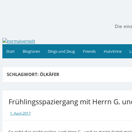
Zum
Inhalt
springen
Die ein
Start
Blogtüren
Dings und Zeug
Friends
Hutvitrine
L
SCHLAGWORT:
ÖLKÄFER
Frühlingsspaziergang mit Herrn G. un
1. April 2017
So geht das nicht weiter, sagt Herr G., und er meint damit me