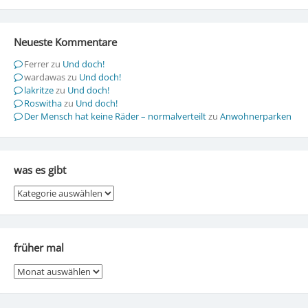
Neueste Kommentare
Ferrer
zu
Und doch!
wardawas
zu
Und doch!
lakritze
zu
Und doch!
Roswitha
zu
Und doch!
Der Mensch hat keine Räder – normalverteilt
zu
Anwohnerparken
was es gibt
was
es
gibt
früher mal
früher
mal