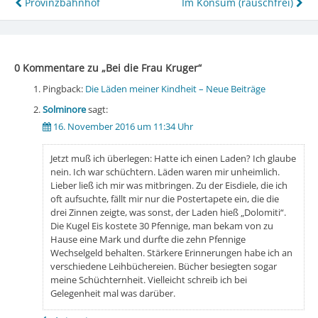
Beitragsnavigation
Provinzbahnhof
Im Konsum (rauschfrei)
0 Kommentare zu „
Bei die Frau Kruger
“
Pingback:
Die Läden meiner Kindheit – Neue Beiträge
Solminore
sagt:
16. November 2016 um 11:34 Uhr
Jetzt muß ich überlegen: Hatte ich einen Laden? Ich glaube
nein. Ich war schüchtern. Läden waren mir unheimlich.
Lieber ließ ich mir was mitbringen. Zu der Eisdiele, die ich
oft aufsuchte, fällt mir nur die Postertapete ein, die die
drei Zinnen zeigte, was sonst, der Laden hieß „Dolomiti“.
Die Kugel Eis kostete 30 Pfennige, man bekam von zu
Hause eine Mark und durfte die zehn Pfennige
Wechselgeld behalten. Stärkere Erinnerungen habe ich an
verschiedene Leihbüchereien. Bücher besiegten sogar
meine Schüchternheit. Vielleicht schreib ich bei
Gelegenheit mal was darüber.