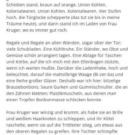
Scheiben stand, braun auf orange, Union Kohlen.
Kolonialwaren. Union Kohlen. Kolonialwaren. Vier Stufen
hoch, die Türglocke schepperte (das tut sie bis in meine
Träume heute), und dann stand ich im Laden von Frau
Kruger, wo es immer gut roch.
Regale und Regale an allen Wänden, sogar über der Tür;
viele Schubladen. Eine Kühltruhe. Ein Ständer, wo Obst und
Gemüse schön arrangiert lagen. Eine Ablage für Taschen
und Körbe, auf die ich mich mit den Ellenbogen stützte,
wenn ich warten mußte. Darüber die Ladentheke, hoch und
beleuchtet, darauf die mattsilbrige Waage (Bi-zer-ba) und
eine Reihe großer Gläser. Deshalb war ich hier: bitzelige
Brausebonbons; Saure Gurken und Gummischnuller, die an
den Zähnen klebten; Plastikmuscheln, aus denen man
einen Tropfen Bonbonmasse schlecken konnte.
Frau Kruger war winzig und krumm, als habe sie an Brille
und weißem Haarknoten zu schleppen, und ihr Kittel
raschelte, wenn sie auf die Trittleiter stieg, um etwas aus
den oberen Regalen zu greifen. Ihre Tochter schimpfte