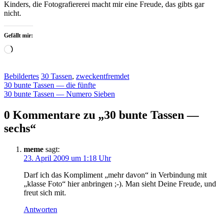
Kinders, die Fotografiererei macht mir eine Freude, das gibts gar
nicht.
Gefällt mir:
Wird
geladen …
Bebildertes
30 Tassen
,
zweckentfremdet
Beitragsnavigation
30 bunte Tassen — die fünfte
30 bunte Tassen — Numero Sieben
0 Kommentare zu „
30 bunte Tassen —
sechs
“
meme
sagt:
23. April 2009 um 1:18 Uhr
Darf ich das Kompliment „mehr davon“ in Verbindung mit
„klasse Foto“ hier anbringen ;-). Man sieht Deine Freude, und
freut sich mit.
Antworten