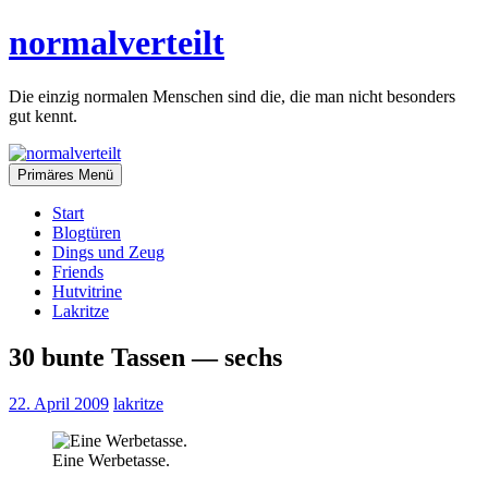
Zum
normalverteilt
Inhalt
springen
Die einzig normalen Menschen sind die, die man nicht besonders
gut kennt.
Primäres Menü
Start
Blogtüren
Dings und Zeug
Friends
Hutvitrine
Lakritze
30 bunte Tassen — sechs
22. April 2009
lakritze
Eine Werbetasse.