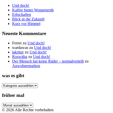
Und doch!
Kaffee hinter Woppenroth
Erbschaften
Blick in die Zukunft
Kurz vor Himmel
Neueste Kommentare
Ferrer
zu
Und doch!
wardawas
zu
Und doch!
lakritze
zu
Und doch!
Roswitha
zu
Und doch!
Der Mensch hat keine Räder – normalverteilt
zu
Anwohnerparken
was es gibt
was
es
gibt
früher mal
früher
mal
© 2026 Alle Rechte vorbehalten