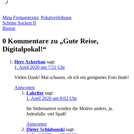
Wird
geladen …
Meta
Freitagstexter
,
Pokalverleihung
Beitragsnavigation
Schöne Socken II
Biotop
0 Kommentare zu „
Gute Reise,
Digitalpokal!
“
Herr Ackerbau
sagt:
1. April 2020 um 7:51 Uhr
Vielen Dank! Mal schauen, ob ich ein geeignetes Foto finde!
Antworten
Lakritze
sagt:
1. April 2020 um 8:02 Uhr
Im Stubenarrest werden die Motive anders, ja.
Jedenfalls: viel Spaß!
Antworten
Dieter Schlabonski
sagt: