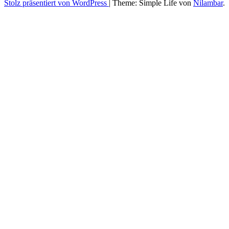
Stolz präsentiert von WordPress
|
Theme: Simple Life von
Nilambar
.
Nach
oben