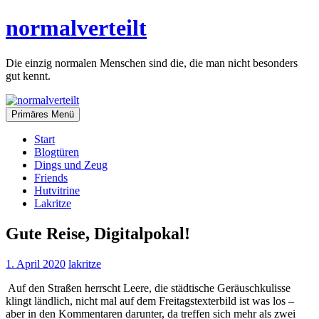
Zum
normalverteilt
Inhalt
springen
Die einzig normalen Menschen sind die, die man nicht besonders
gut kennt.
Primäres Menü
Start
Blogtüren
Dings und Zeug
Friends
Hutvitrine
Lakritze
Gute Reise, Digitalpokal!
1. April 2020
lakritze
Auf den Straßen herrscht Leere, die städtische Geräuschkulisse
klingt ländlich, nicht mal auf dem Freitagstexterbild ist was los –
aber in den Kommentaren darunter, da treffen sich mehr als zwei