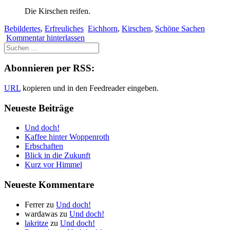
Die Kirschen reifen.
Bebildertes
,
Erfreuliches
Eichhorn
,
Kirschen
,
Schöne Sachen
Kommentar hinterlassen
Abonnieren per RSS:
URL
kopieren und in den Feedreader eingeben.
Neueste Beiträge
Und doch!
Kaffee hinter Woppenroth
Erbschaften
Blick in die Zukunft
Kurz vor Himmel
Neueste Kommentare
Ferrer
zu
Und doch!
wardawas
zu
Und doch!
lakritze
zu
Und doch!