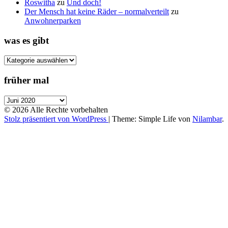
Roswitha
zu
Und doch!
Der Mensch hat keine Räder – normalverteilt
zu
Anwohnerparken
was es gibt
was
es
gibt
früher mal
früher
mal
© 2026 Alle Rechte vorbehalten
Stolz präsentiert von WordPress
|
Theme: Simple Life von
Nilambar
.
Nach
oben