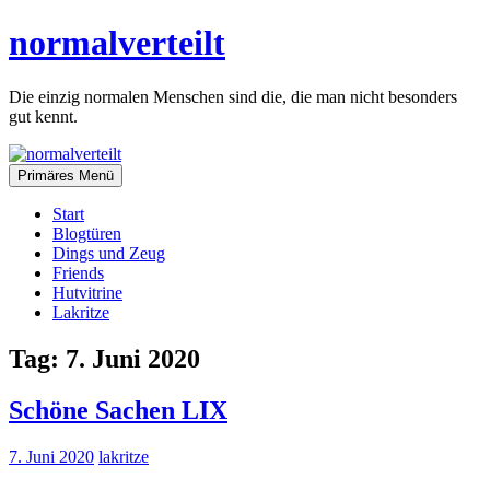
Zum
normalverteilt
Inhalt
springen
Die einzig normalen Menschen sind die, die man nicht besonders
gut kennt.
Primäres Menü
Start
Blogtüren
Dings und Zeug
Friends
Hutvitrine
Lakritze
Tag:
7. Juni 2020
Schöne Sachen LIX
7. Juni 2020
lakritze