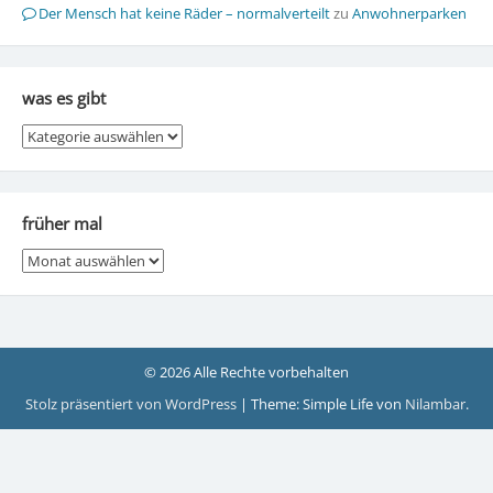
Der Mensch hat keine Räder – normalverteilt
zu
Anwohnerparken
was es gibt
was
es
gibt
früher mal
früher
mal
© 2026 Alle Rechte vorbehalten
Stolz präsentiert von WordPress
|
Theme: Simple Life von
Nilambar
.