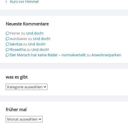
Kurz vor Himmel
Neueste Kommentare
Ferrer
zu
Und doch!
wardawas
zu
Und doch!
lakritze
zu
Und doch!
Roswitha
zu
Und doch!
Der Mensch hat keine Räder – normalverteilt
zu
Anwohnerparken
was es gibt
was
es
gibt
früher mal
früher
mal