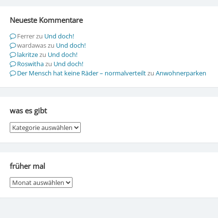
Neueste Kommentare
Ferrer
zu
Und doch!
wardawas
zu
Und doch!
lakritze
zu
Und doch!
Roswitha
zu
Und doch!
Der Mensch hat keine Räder – normalverteilt
zu
Anwohnerparken
was es gibt
was
es
gibt
früher mal
früher
mal