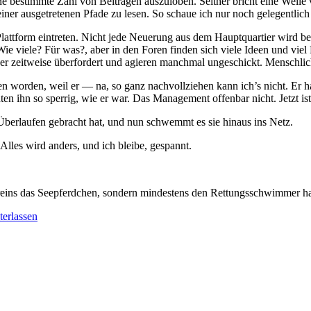
ine bestimmte Zahl von Beiträgen auszuloben. Seither bricht eine Welle
iner ausgetretenen Pfade zu lesen. So schaue ich nur noch gelegentlich m
 Plattform eintreten. Nicht jede Neuerung aus dem Hauptquartier wird be
ie viele? Für was?, aber in den Foren finden sich viele Ideen und viel 
aber zeitweise überfordert und agieren manchmal ungeschickt. Menschlich
iesen worden, weil er — na, so ganz nachvollziehen kann ich’s nicht. E
n ihn so sperrig, wie er war. Das Management offenbar nicht. Jetzt ist
berlaufen gebracht hat, und nun schwemmt es sie hinaus ins Netz.
Alles wird anders, und ich bleibe, gespannt.
ereins das Seepferdchen, sondern mindestens den Rettungsschwimmer ha
erlassen