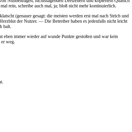
 von Nullbeiträgen, nichtssagenden Dreizeilern und kopiertem Quatsch
al rein, schreibe auch mal, ja; bloß nicht mehr kontinuierlich.
klatscht (genauer gesagt: die meisten werden erst mal nach Strich und
Herzblut der Nutzer. — Die Betreiber haben es jedenfalls nicht leicht
 halt.
r hat eben immer wieder auf wunde Punkte gestoßen und war kein
 er weg.
t.