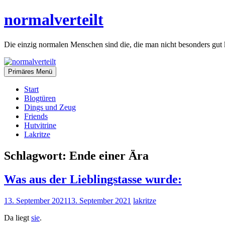
Zum
normalverteilt
Inhalt
springen
Die einzig normalen Menschen sind die, die man nicht besonders gut 
Primäres Menü
Start
Blogtüren
Dings und Zeug
Friends
Hutvitrine
Lakritze
Schlagwort:
Ende einer Ära
Was aus der Lieblingstasse wurde:
13. September 2021
13. September 2021
lakritze
Da liegt
sie
.