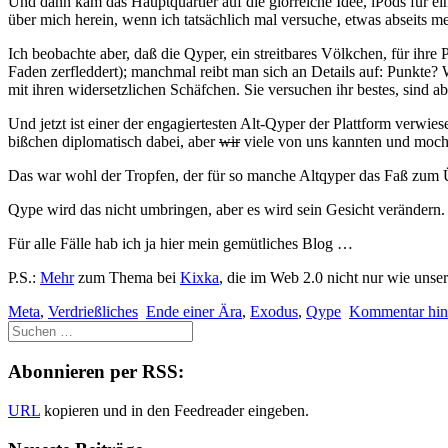
Und dann kam das Hauptquartier auf die glorreiche Idee, iPods für e
über mich herein, wenn ich tatsächlich mal versuche, etwas abseits me
Ich beobachte aber, daß die Qyper, ein streitbares Völkchen, für ihre
Faden zerfleddert); manchmal reibt man sich an Details auf: Punkte? W
mit ihren widersetzlichen Schäfchen. Sie versuchen ihr bestes, sind 
Und jetzt ist einer der engagiertesten Alt-Qyper der Plattform verw
bißchen diplomatisch dabei, aber
wir
viele von uns kannten und mochte
Das war wohl der Tropfen, der für so manche Altqyper das Faß zum Ü
Qype wird das nicht umbringen, aber es wird sein Gesicht verändern. 
Für alle Fälle hab ich ja hier mein gemütliches Blog …
P.S.:
Mehr
zum Thema bei
Kixka
, die im Web 2.0 nicht nur wie uns
Meta
,
Verdrießliches
Ende einer Ära
,
Exodus
,
Qype
Kommentar hint
Abonnieren per RSS:
URL
kopieren und in den Feedreader eingeben.