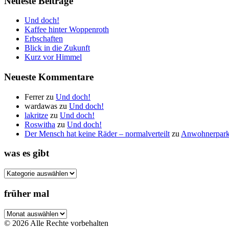
Neueste Beiträge
Und doch!
Kaffee hinter Woppenroth
Erbschaften
Blick in die Zukunft
Kurz vor Himmel
Neueste Kommentare
Ferrer
zu
Und doch!
wardawas
zu
Und doch!
lakritze
zu
Und doch!
Roswitha
zu
Und doch!
Der Mensch hat keine Räder – normalverteilt
zu
Anwohnerpar
was es gibt
was
es
gibt
früher mal
früher
mal
© 2026 Alle Rechte vorbehalten