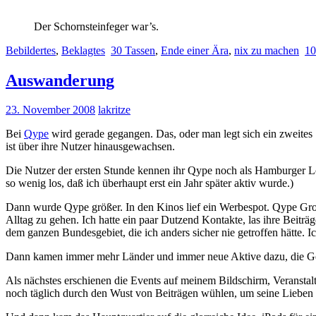
Der Schornsteinfeger war’s.
Bebildertes
,
Beklagtes
30 Tassen
,
Ende einer Ära
,
nix zu machen
10
Auswanderung
23. November 2008
lakritze
Bei
Qype
wird gerade gegangen. Das, oder man legt sich ein zweites 
ist über ihre Nutzer hinausgewachsen.
Die Nutzer der ersten Stunde kennen ihr Qype noch als Hamburger Lo
so wenig los, daß ich überhaupt erst ein Jahr später aktiv wurde.)
Dann wurde Qype größer. In den Kinos lief ein Werbespot. Qype Großb
Alltag zu gehen. Ich hatte ein paar Dutzend Kontakte, las ihre Beitr
dem ganzen Bundesgebiet, die ich anders sicher nie getroffen hätte. 
Dann kamen immer mehr Länder und immer neue Aktive dazu, die Gem
Als nächstes erschienen die Events auf meinem Bildschirm, Veranstalt
noch täglich durch den Wust von Beiträgen wühlen, um seine Lieben 