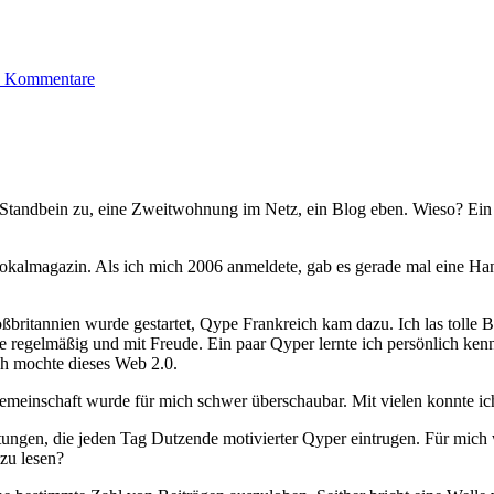
 Kommentare
Standbein zu, eine Zweitwohnung im Netz, ein Blog eben. Wieso? Ein G
kalmagazin. Als ich mich 2006 anmeldete, gab es gerade mal eine Handv
ritannien wurde gestartet, Qype Frankreich kam dazu. Ich las tolle Be
äge regelmäßig und mit Freude. Ein paar Qyper lernte ich persönlich ke
Ich mochte dieses Web 2.0.
einschaft wurde für mich schwer überschaubar. Mit vielen konnte ic
ungen, die jeden Tag Dutzende motivierter Qyper eintrugen. Für mich w
zu lesen?